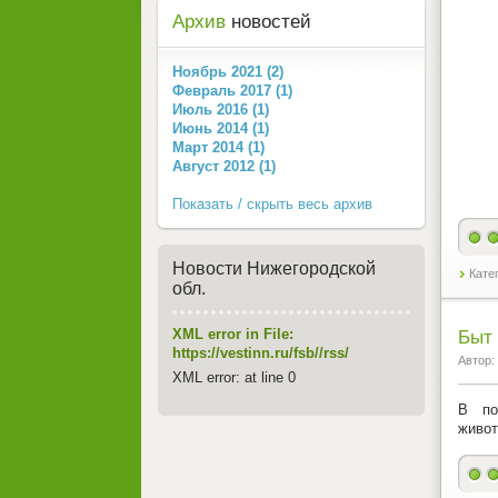
Архив
новостей
Ноябрь 2021 (2)
Февраль 2017 (1)
Июль 2016 (1)
Июнь 2014 (1)
Март 2014 (1)
Август 2012 (1)
Показать / скрыть весь архив
Новости Нижегородской
Кате
обл.
XML error in File:
Быт 
https://vestinn.ru/fsb//rss/
Автор:
XML error: at line 0
В по
живот