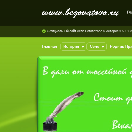
Гл
Официальный сайт села
Беговатово
Официальный сайт села Беговатово
»
История
» 50-80е
Главная
История
Село
Родник Пр