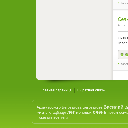
Кате
Сель
Автор:
Снача
невес
Кате
Главная страница
Обратная связь
Василий
Арзамасского
Беговатова
Беговатове
В
лет
очень
жизнь
кладбище
молодых
потом
сейч
Показать все теги