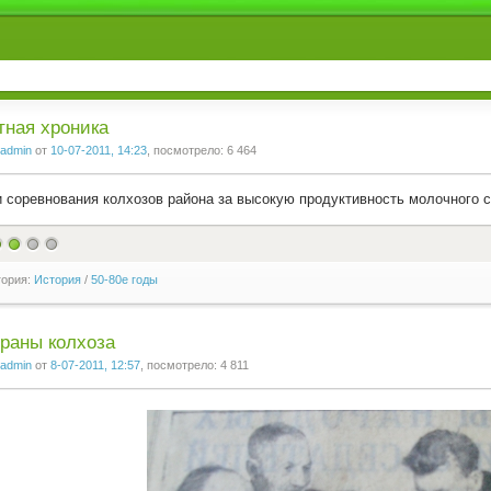
тная хроника
admin
от
10-07-2011, 14:23
, посмотрело: 6 464
 соревнования колхозов района за высокую продуктивность молочного ст
гория:
История
/
50-80е годы
раны колхоза
admin
от
8-07-2011, 12:57
, посмотрело: 4 811