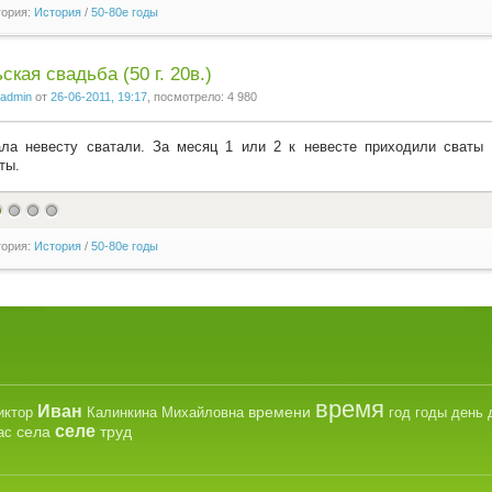
гория:
История
/
50-80е годы
ская свадьба (50 г. 20в.)
admin
от
26-06-2011, 19:17
, посмотрело: 4 980
ла невесту сватали. За месяц 1 или 2 к невесте приходили сваты 
ты.
гория:
История
/
50-80е годы
время
Иван
времени
иктор
Калинкина
Михайловна
год
годы
день
селе
села
труд
ас