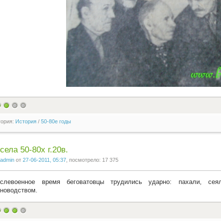
гория:
История
/
50-80е годы
села 50-80х г.20в.
admin
от
27-06-2011, 05:37
, посмотрело: 17 375
слевоенное время беговатовцы трудились ударно: пахали, сея
новодством.