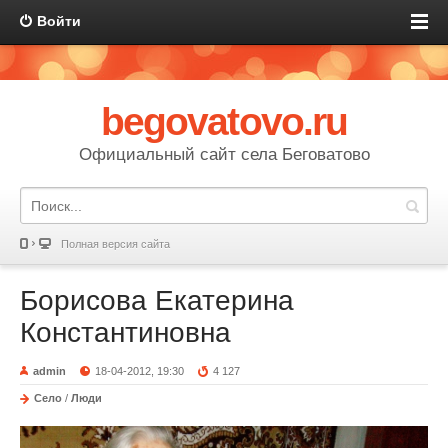
Войти
begovatovo.ru
Официальный сайт села Беговатово
Полная версия сайта
Борисова Екатерина
Константиновна
admin
18-04-2012, 19:30
4 127
Село
/
Люди