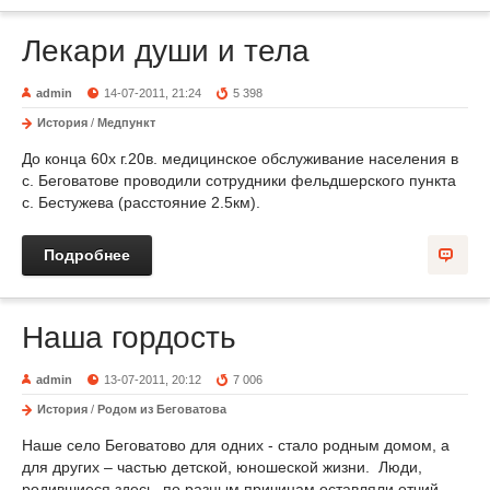
Лекари души и тела
admin
14-07-2011, 21:24
5 398
История
/
Медпункт
До конца 60х г.20в. медицинское обслуживание населения в
с. Беговатове проводили сотрудники фельдшерского пункта
с. Бестужева (расстояние 2.5км).
Подробнее
Наша гордость
admin
13-07-2011, 20:12
7 006
История
/
Родом из Беговатова
Наше село Беговатово для одних - стало родным домом, а
для других – частью детской, юношеской жизни. Люди,
родившиеся здесь, по разным причинам оставляли отчий