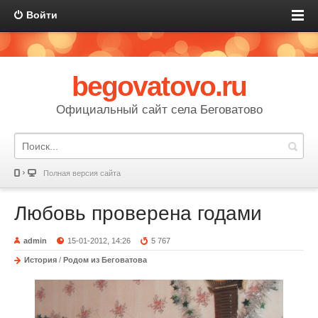
Войти
begovatovo.ru
Официальный сайт села Беговатово
Полная версия сайта
Любовь проверена годами
admin
15-01-2012, 14:26
5 767
История
/
Родом из Беговатова