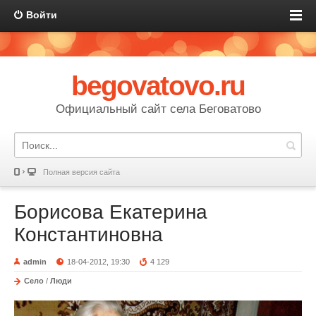
Войти
begovatovo.ru
Официальный сайт села Беговатово
Полная версия сайта
Борисова Екатерина
Константиновна
admin
18-04-2012, 19:30
4 129
Село
/
Люди